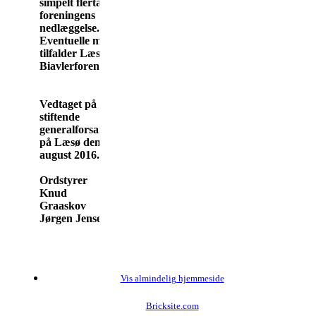
simpelt flertal for
foreningens
nedlæggelse.
Eventuelle midler
tilfalder Læsø
Biavlerforening.
Vedtaget på
stiftende
generalforsamling
på Læsø den 21.
august 2016.
Ordstyrer Referent
Knud
Graaskov Hans-
Jørgen Jensen-Wettlaufer
Vis almindelig hjemmeside
Bricksite.com