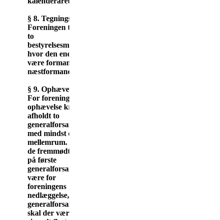
kalenderåret.
§ 8. Tegningsret.
Foreningen tegnes af
to
bestyrelsesmedlemmer,
hvor den ene skal
være formand eller
næstformand.
§ 9. Ophævelse.
For foreningens
ophævelse kræves
afholdt to
generalforsamlinger
med mindst en uges
mellemrum. 2/3 af
de fremmødte skal
på første
generalforsamling
være for
foreningens
nedlæggelse, og 2.
generalforsamling
skal der være