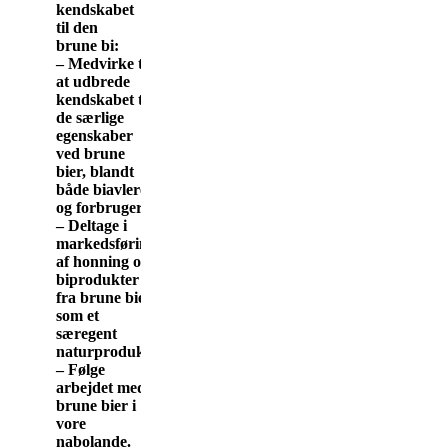
kendskabet
til den
brune bi:
– Medvirke til
at udbrede
kendskabet til
de særlige
egenskaber
ved brune
bier, blandt
både biavlere
og forbrugere.
– Deltage i
markedsføring
af honning og
biprodukter
fra brune bier
som et
særegent
naturprodukt.
– Følge
arbejdet med
brune bier i
vore
nabolande.