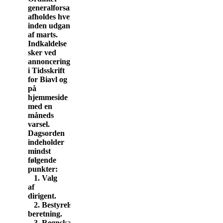
generalforsamling
afholdes hvert år
inden udgangen
af marts.
Indkaldelse
sker ved
annoncering
i Tidsskrift
for Biavl og
på
hjemmeside
med en
måneds
varsel.
Dagsorden
indeholder
mindst
følgende
punkter:
1. Valg
af
dirigent.
2. Bestyrelsens
beretning.
3. Regnskab.