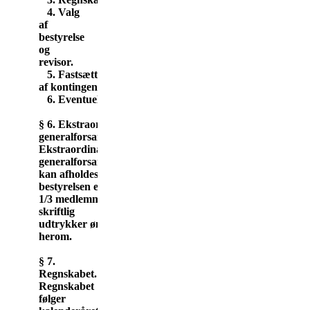
4. Valg
af
bestyrelse
og
revisor.
5. Fastsættelse
af kontingent.
6. Eventuelt.
§ 6. Ekstraordinær
generalforsamling.
Ekstraordinær
generalforsamling
kan afholdes, når
bestyrelsen eller
1/3 medlemmer
skriftlig
udtrykker ønske
herom.
§ 7.
Regnskabet.
Regnskabet
følger