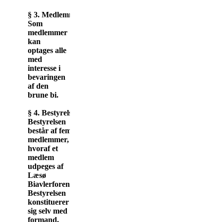
§ 3. Medlemmer.
Som
medlemmer
kan
optages alle
med
interesse i
bevaringen
af den
brune bi.
§ 4. Bestyrelse.
Bestyrelsen
består af fem
medlemmer,
hvoraf et
medlem
udpeges af
Læsø
Biavlerforening.
Bestyrelsen
konstituerer
sig selv med
formand,