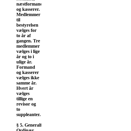
næstformand
og kasserer.
Medlemmer
til
bestyrelsen
vælges for
to år af
gangen. Tre
medlemmer
vælges i lige
år og to i
ulige år.
Formand
og kasserer
vælges ikke
samme år.
Hvert år
vælges
tillige en
revisor og
to
suppleanter.
§ 5. Generalforsamling.
Ordinær